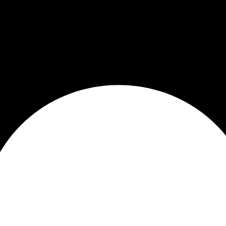
purinto
über purinto
blog
kontakt
impressum