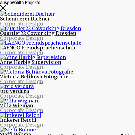
Ausgewählte Projekte
Scheniderei Dießner
Corporate Design
Quartier22 Coworking Dresden
Corporate Design
LAENGO Fremdsprachenschule
Corporate Design
Anne Harbig Supervision
Mai 30, 2016
·
Keine Kommentare!
Corporate Design
doppel_03
Victoria Belikova Fotografie
Corporate Design
Sebastian Daenel und Victoria Belikova - purinto
designstudio
pro verdura
Corporate Design
Villa Wigman
Corporate Design
Imkerei Reichl
Corporate Design
Steffi Böhme