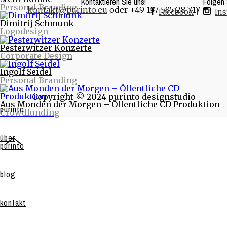
Kontaktieren Sie uns!
Folgen 
Personal Branding
kontakt@purinto.eu
oder +49 157 585 28 717
Facebook
|
In
Dimitrij Schmunk
Logodesign
Pesterwitzer Konzerte
Corporate Design
Ingolf Seidel
Personal Branding
Copyright © 2024 purinto designstudio
Aus Monden der Morgen – Öffentliche CD Produktion
purinto
Crowdfunding
über
purinto
blog
kontakt