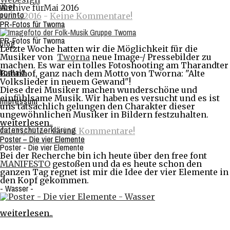
über
Archive fürMai 2016
purinto
19/05/2016
-
Keine Kommentare!
PR-Fotos für Tworna
PR-Fotos für Tworna
blog
Letzte Woche hatten wir die Möglichkeit für die
Musiker von
Tworna
neue Image-/ Pressebilder zu
machen. Es war ein tolles Fotoshooting am Tharandter
kontakt
Bahnhof, ganz nach dem Motto von Tworna: "Alte
Volkslieder in neuem Gewand"!
Diese drei Musiker machen wunderschöne und
einfühlsame Musik. Wir haben es versucht und es ist
impressum
uns tatsächlich gelungen den Charakter dieser
ungewöhnlichen Musiker in Bildern festzuhalten.
weiterlesen..
datenschutzerklärung
04/05/2016
-
Keine Kommentare!
Poster – Die vier Elemente
Poster - Die vier Elemente
Bei der Recherche bin ich heute über den free font
MANIFESTO
gestoßen und da es heute schon den
ganzen Tag regnet ist mir die Idee der vier Elemente in
den Kopf gekommen.
- Wasser -
weiterlesen..