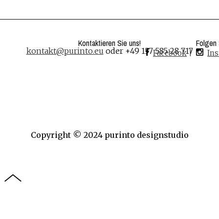
Kontaktieren Sie uns!
Folgen 
kontakt@purinto.eu
oder +49 157 585 28 717
Facebook
|
In
Copyright © 2024 purinto designstudio