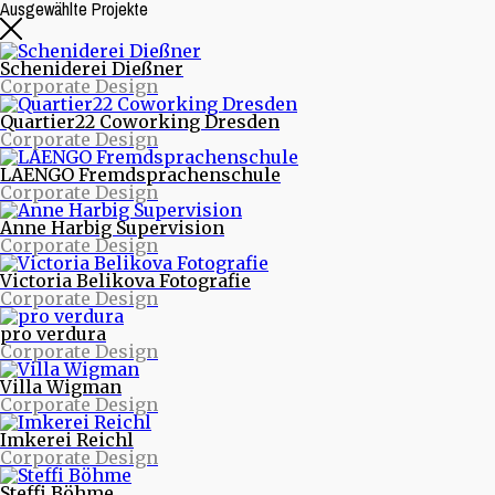
Ausgewählte Projekte
Scheniderei Dießner
Corporate Design
Quartier22 Coworking Dresden
Corporate Design
LAENGO Fremdsprachenschule
Corporate Design
Anne Harbig Supervision
Corporate Design
Beitragsarchive
Victoria Belikova Fotografie
Corporate Design
Neueste Beiträge
pro verdura
Nachrichten aus Projekten
Corporate Design
Starke Musik und starke Bilder - Eine neue Webseite
für die Quohren MPG
Villa Wigman
30/30 - 30 Logos - 30 Tage
Corporate Design
purinto ist umgezogen
Logodesign für den Motion Designer und Regisseur
Imkerei Reichl
Dimitrij Schmunk
Corporate Design
Warum Nachhaltigkeit Spaß macht oder mit dem
Fahrrad durchs Land
Steffi Böhme
Nachhaltiges Design