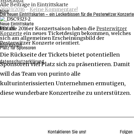
Alle Beiträge in Eintrittskarte
29/03/2016
-
Keine Kommentare!
blog
Die neuen Eintrittskarten – ein Leckerbissen für die Pesterwitzer Konzerte
Neue Eintrittskarte
kontakt
Für die 2016er Konzertsaison haben die
Pesterwitzer
Konzerte
ein neues Ticketdesign bekommen, welches
sich am allgemeinen Erscheinungsbild der
Pesterwitzer Konzerte orientiert.
impressum
Platz für Sponsoren
Die Rückseite der Tickets bietet potentiellen
datenschutzerklärung
Sponsoren viel Platz sich zu präsentieren. Damit
will das Team von purinto alle
kulturinterissierten Unternehmen ermutigen,
diese wunderbare Konzertreihe zu unterstützen.
Kontaktieren Sie uns!
Folgen 