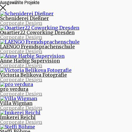
Ausgewählte Projekte
Scheniderei Dießner
Corporate Design
Quartier22 Coworking Dresden
Corporate Design
LAENGO Fremdsprachenschule
Corporate Design
Anne Harbig Supervision
Corporate Design
Beitragsarchive
Victoria Belikova Fotografie
Corporate Design
Neueste Beiträge
pro verdura
Nachrichten aus Projekten
Corporate Design
Starke Musik und starke Bilder - Eine neue Webseite
für die Quohren MPG
Villa Wigman
30/30 - 30 Logos - 30 Tage
Corporate Design
purinto ist umgezogen
Logodesign für den Motion Designer und Regisseur
Imkerei Reichl
Dimitrij Schmunk
Corporate Design
Warum Nachhaltigkeit Spaß macht oder mit dem
Fahrrad durchs Land
Steffi Böhme
Nachhaltiges Design