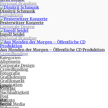
Personal Branding
Warum eigentlich purinto?
Verte - Wende das Blatt - Designstudie
Dimitrij Schmunk
PR-Fotos für Tworna
Logodesign
Monatlich
November 2017
Pesterwitzer Konzerte
Februar 2017
Corporate Design
Oktober 2016
August 2016
Ingolf Seidel
Juni 2016
Personal Branding
Mai 2016
April 2016
März 2016
Aus Monden der Morgen – Öffentliche CD Produktion
Februar 2016
Crowdfunding
Januar 2016
Kategorien
Allgemein
Corporate Design
Crowdfunding
Fotografie
Grafikdesign
Grafikmarkt
Inspiration
purinto
Kontakt
Nachhaltigkeit
Post
über
purinto
purinto
Social Media
Webesign