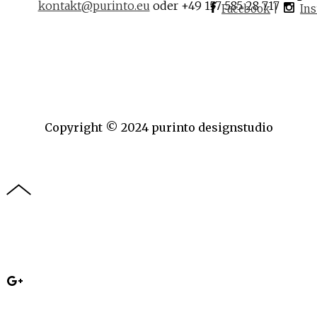
kontakt@purinto.eu
oder +49 157 585 28 717
Facebook
|
In
Copyright © 2024 purinto designstudio