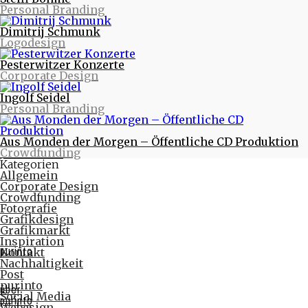
Personal Branding
Warum eigentlich purinto?
Verte - Wende das Blatt - Designstudie
Dimitrij Schmunk
PR-Fotos für Tworna
Logodesign
Monatlich
November 2017
Pesterwitzer Konzerte
Februar 2017
Corporate Design
Oktober 2016
August 2016
Ingolf Seidel
Juni 2016
Personal Branding
Mai 2016
April 2016
März 2016
Aus Monden der Morgen – Öffentliche CD Produktion
Februar 2016
Crowdfunding
Januar 2016
Kategorien
Allgemein
Corporate Design
Crowdfunding
Fotografie
Grafikdesign
Grafikmarkt
Inspiration
purinto
Kontakt
Nachhaltigkeit
Post
purinto
über
Social Media
purinto
Webesign