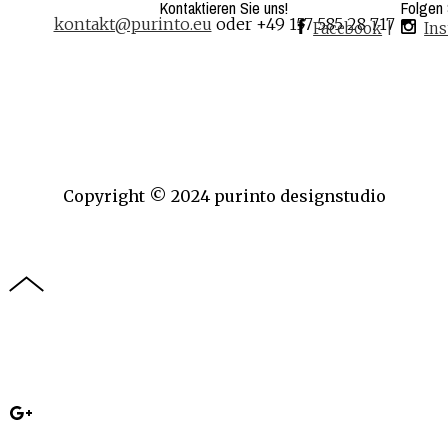
Kontaktieren Sie uns!
Folgen 
kontakt@purinto.eu
oder +49 157 585 28 717
Facebook
|
In
Copyright © 2024 purinto designstudio