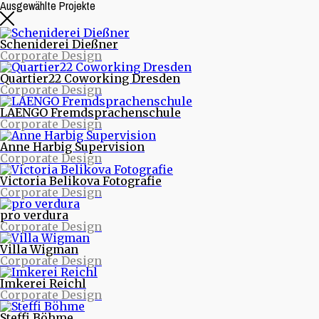
Ausgewählte Projekte
Scheniderei Dießner
Corporate Design
Quartier22 Coworking Dresden
Corporate Design
LAENGO Fremdsprachenschule
Corporate Design
Anne Harbig Supervision
Corporate Design
Beitragsarchive
Victoria Belikova Fotografie
Corporate Design
Neueste Beiträge
pro verdura
Nachrichten aus Projekten
Corporate Design
Starke Musik und starke Bilder - Eine neue Webseite
für die Quohren MPG
Villa Wigman
30/30 - 30 Logos - 30 Tage
Corporate Design
purinto ist umgezogen
Logodesign für den Motion Designer und Regisseur
Imkerei Reichl
Dimitrij Schmunk
Corporate Design
Warum Nachhaltigkeit Spaß macht oder mit dem
Fahrrad durchs Land
Steffi Böhme
Nachhaltiges Design