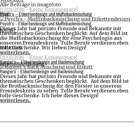
Alle Beiträge in imagefoto
07/01/2016
-
Keine Kommentare!
blog
Psych’s – Etikettendesign und Muffinbackmischung
Psych's - Etikettendesign und Muffinbackmischung
Dieses Jahr hat purinto Freunde und Bekannte mit
kontakt
thematischen Geschenken beglückt.
Auf dem Bild ist
die Muffinbackmischung für eine Psychologin aus
unserem Freundeskreis. Tolle Berufe verdienen eben
impressum
tolle Geschenke. Wir lieben Design!
weiterlesen..
01/01/2016
-
Keine Kommentare!
Ranger’s – Etikettendesign und Backmischung
datenschutzerklärung
Ranger's - Etikettendesign und Backmischung
Dieses Jahr hat purinto Freunde und Bekannte mit
thematischen Geschenken beglückt. Auf dem Bild ist
die Brotbackmischung für den Förster in unserem
Freundeskreis zu sehen. Tolle Berufe verdienen eben
tolle Geschenke. Ich liebe dieses Design!
weiterlesen..