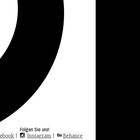
rotbackmischung für den Förster in unserem
Folgen Sie uns!
cebook
|
Instagram
|
Behance