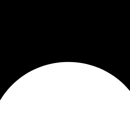
über purinto
ür die Quohren MPG
blog
mitrij Schmunk
ad durchs Land
kontakt
impressum
datenschutzerklärung