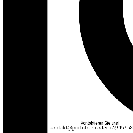
Crowdfunding
Fotografie
Grafikdesign
Grafikmarkt
Inspiration
Kontakt
Nachhaltigkeit
Post
purinto
Social Media
Webesign
Alle Beiträge in product
01/01/2016
-
Keine Kommentare!
Ranger’s – Etikettendesign und Backmischung
Ranger's - Etikettendesign und Backmischung
Dieses Jahr hat purinto Freunde und Bekannte mit the
Freundeskreis zu sehen. Tolle Berufe verdienen eben to
weiterlesen..
Kontaktieren Sie uns!
kontakt@purinto.eu
oder +49 157 58