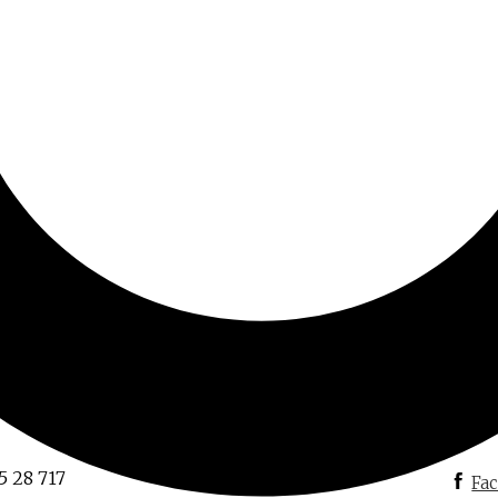
matischen Geschenken beglückt. Auf dem Bild ist die B
lle Geschenke. Ich liebe dieses Design!
5 28 717
Fa