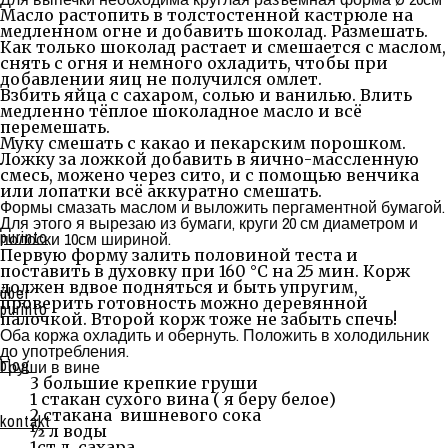
Масло растопить в толстостенной кастрюле на
медленном огне и добавить шоколад. Размешать.
Как только шоколад растает и смешается с маслом,
снять с огня и немного охладить, чтобы при
добавлении яиц не получился омлет.
Взбить яйца с сахаром, солью и ванилью. Влить
медленно тёплое шоколадное масло и всё
перемешать.
Муку смешать с какао и пекарским порошком.
Ложку за ложкой добавить в яично-массленную
смесь, можено через сито, и с помощью венчика
или лопатки всё аккуратно смешать.
Формы смазать маслом и выложить пергаментной бумагой.
Для этого я вырезаю из бумаги, круги 20 см диаметром и
purinto
полоски 10см шириной.
Первую форму залить половиной теста и
поставить в духовку при 160 °C на 25 мин. Корж
должен вдвое подняться и быть упругим,
über
проверить готовность можно деревянной
purinto
палочкой. Второй корж тоже не забыть спечь!
Оба коржа охладить и обернуть. Положить в холодильник
до употребления.
blog
Груши в вине
3 большие крепкие груши
1 стакан сухого вина ( я беру белое)
2 стакана вишневого сока
kontakt
½ л воды
1ст.л. сахара