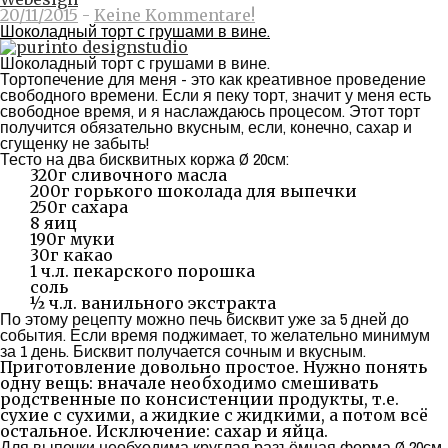
20/11/2015
-
Keine Kommentare!
Шоколадный торт с грушами в вине.
Шоколадный торт с грушами в вине.
Тортопечение для меня - это как креативное проведение
свободного времени. Если я пеку торт, значит у меня есть
свободное время, и я наслаждаюсь процесом. Этот торт
получится обязательно вкусным, если, конечно, сахар и
сгущенку не забыть!
Тесто на два бисквитных коржа
Ø
20см:
320г сливочного масла
200г горького шоколада для выпечки
250г сахара
8 яиц
190г муки
30г какао
1 ч.л. пекарского порошка
соль
½ ч.л. ванильного экстракта
По этому рецепту можно печь бисквит уже за 5 дней до
события. Если время поджимает, то желательно минимум
за 1 день. Бисквит получается сочным и вкусным.
Приготовление довольно простое. Нужно понять
одну вещь: вначале необходимо смешивать
родственные по консистенции продукты, т.е.
сухие с сухими, а жидкие с жидкими, а потом всё
остальное. Исключение: сахар и яйца.
Для выпечки необходима круглая разъёмная форма
Ø
20см