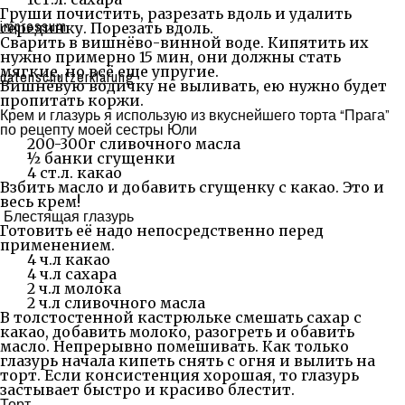
Груши почистить, разрезать вдоль и удалить
impressum
серединку. Порезать вдоль.
Сварить в вишнёво-винной воде. Кипятить их
нужно примерно 15 мин, они должны стать
мягкие, но всё еще упругие.
datenschutzerklärung
Вишнёвую водичку не выливать, ею нужно будет
пропитать коржи.
Крем и глазурь я использую из вкуснейшего торта “Прага”
по рецепту моей сестры Юли
200-300г сливочного масла
½ банки сгущенки
4 ст.л. какао
Взбить масло и добавить сгущенку с какао. Это и
весь крем!
Блестящая глазурь
Готовить её надо непосредственно перед
применением.
4 ч.л какао
4 ч.л сахара
2 ч.л молока
2 ч.л сливочного масла
В толстостенной кастрюльке смешать сахар с
какао, добавить молоко, разогреть и обавить
масло. Непрерывно помешивать. Как только
глазурь начала кипеть снять с огня и вылить на
торт. Если консистенция хорошая, то глазурь
застывает быстро и красиво блестит.
Торт