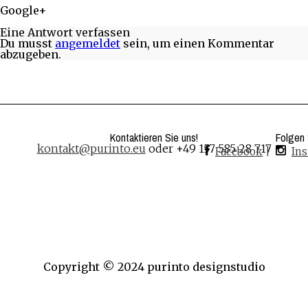
Google+
Share on Google+
Eine Antwort verfassen
Du musst
angemeldet
sein, um einen Kommentar
abzugeben.
Kontaktieren Sie uns!
Folgen 
kontakt@purinto.eu
oder +49 157 585 28 717
Facebook
|
In
Copyright © 2024 purinto designstudio