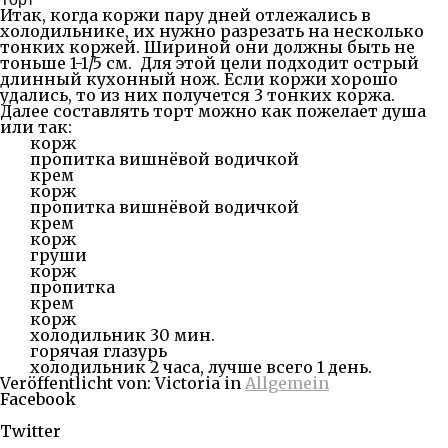
Итак, когда коржи пару дней отлежались в
холодильнике, их нужно разрезать на несколько
тонких коржей. Шириной они должны быть не
тоньше 1-1/5 см. Для этой цели подходит острый
длинный кухонный нож. Если коржи хорошо
удались, то из них получется 3 тонких коржа.
Далее составлять торт можно как пожелает душа
или так:
корж
пропитка вишнёвой водичкой
крем
корж
пропитка вишнёвой водичкой
крем
корж
груши
корж
пропитка
крем
корж
холодильник 30 мин.
горячая глазурь
холодильник 2 часа, лучше всего 1 день.
Veröffentlicht von: Victoria in
Allgemein
Facebook
Share on Facebook
Twitter
Share on Twitter