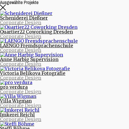
Ausgewählte Projekte
Scheniderei Dießner
Corporate Design
Quartier22 Coworking Dresden
Corporate Design
LAENGO Fremdsprachenschule
Corporate Design
Anne Harbig Supervision
Corporate Design
Beitragsarchive
Victoria Belikova Fotografie
Corporate Design
Neueste Beiträge
pro verdura
Nachrichten aus Projekten
Corporate Design
Starke Musik und starke Bilder - Eine neue Webseite
für die Quohren MPG
Villa Wigman
30/30 - 30 Logos - 30 Tage
Corporate Design
purinto ist umgezogen
Logodesign für den Motion Designer und Regisseur
Imkerei Reichl
Dimitrij Schmunk
Corporate Design
Warum Nachhaltigkeit Spaß macht oder mit dem
Fahrrad durchs Land
Steffi Böhme
Nachhaltiges Design