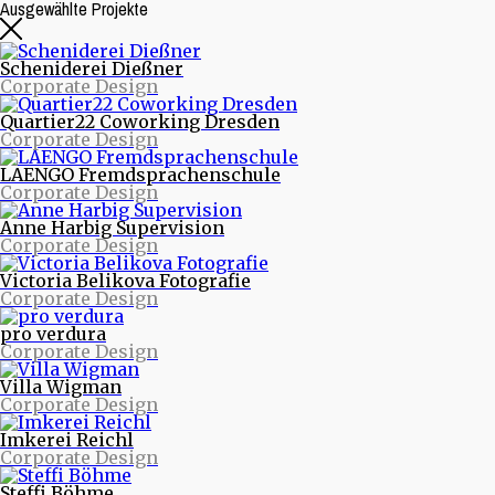
Ausgewählte Projekte
Scheniderei Dießner
Corporate Design
Quartier22 Coworking Dresden
Corporate Design
LAENGO Fremdsprachenschule
Corporate Design
Anne Harbig Supervision
Corporate Design
Beitragsarchive
Victoria Belikova Fotografie
Corporate Design
Neueste Beiträge
pro verdura
Nachrichten aus Projekten
Corporate Design
Starke Musik und starke Bilder - Eine neue Webseite
für die Quohren MPG
Villa Wigman
30/30 - 30 Logos - 30 Tage
Corporate Design
purinto ist umgezogen
Logodesign für den Motion Designer und Regisseur
Imkerei Reichl
Dimitrij Schmunk
Corporate Design
Warum Nachhaltigkeit Spaß macht oder mit dem
Fahrrad durchs Land
Steffi Böhme
Nachhaltiges Design