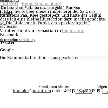
10/11/2015
-
Keine Kommentare!
„Die Linie ist ein Punkt, der spazieren geht.“ -Paul Klee
Ich bin heute über diesen inspirierender Satz des
kontakt
Künstlers Paul Klee gestolpert, und hatte das Gefühl,
dass ich eine kleine Illustration dazu machen möchte.
impressum
Veröffentlicht von: Sebastian in
Inspiration
Facebook
Share on Facebook
datenschutzerklärung
Twitter
Share on Twitter
Google+
Share on Google+
Die Kommentarfunktion ist ausgeschaltet.
Kontaktieren Sie uns!
Folgen 
kontakt@purinto.eu
oder +49 157 585 28 717
Facebook
|
In