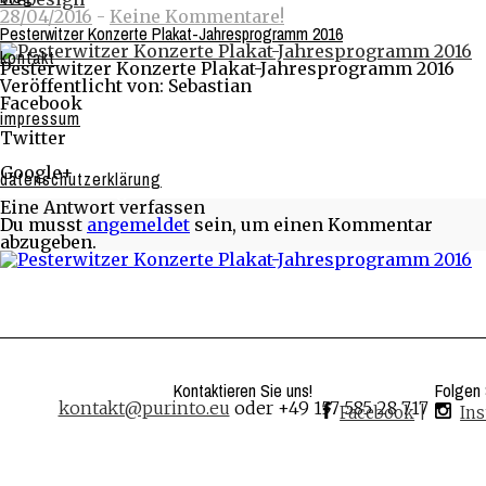
28/04/2016
-
Keine Kommentare!
Pesterwitzer Konzerte Plakat-Jahresprogramm 2016
kontakt
Pesterwitzer Konzerte Plakat-Jahresprogramm 2016
Veröffentlicht von: Sebastian
Facebook
impressum
Share on Facebook
Twitter
Share on Twitter
Google+
datenschutzerklärung
Share on Google+
Eine Antwort verfassen
Du musst
angemeldet
sein, um einen Kommentar
abzugeben.
Kontaktieren Sie uns!
Folgen 
kontakt@purinto.eu
oder +49 157 585 28 717
Facebook
|
In