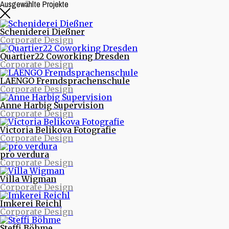
Ausgewählte Projekte
Scheniderei Dießner
Corporate Design
Quartier22 Coworking Dresden
Corporate Design
LAENGO Fremdsprachenschule
Corporate Design
Anne Harbig Supervision
Corporate Design
Beitragsarchive
Victoria Belikova Fotografie
Corporate Design
Neueste Beiträge
pro verdura
Nachrichten aus Projekten
Corporate Design
Starke Musik und starke Bilder - Eine neue Webseite
für die Quohren MPG
Villa Wigman
30/30 - 30 Logos - 30 Tage
Corporate Design
purinto ist umgezogen
Logodesign für den Motion Designer und Regisseur
Imkerei Reichl
Dimitrij Schmunk
Corporate Design
Warum Nachhaltigkeit Spaß macht oder mit dem
Fahrrad durchs Land
Steffi Böhme
Nachhaltiges Design