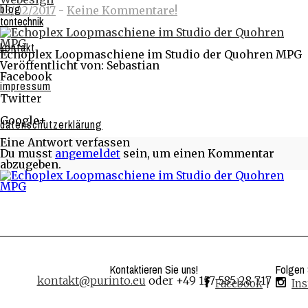
blog
13/02/2017
-
Keine Kommentare!
tontechnik
kontakt
Echoplex Loopmaschiene im Studio der Quohren MPG
Veröffentlicht von: Sebastian
Facebook
impressum
Share on Facebook
Twitter
Share on Twitter
Google+
datenschutzerklärung
Share on Google+
Eine Antwort verfassen
Du musst
angemeldet
sein, um einen Kommentar
abzugeben.
Kontaktieren Sie uns!
Folgen 
kontakt@purinto.eu
oder +49 157 585 28 717
Facebook
|
In