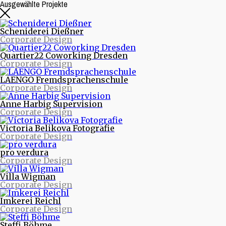
Ausgewählte Projekte
Scheniderei Dießner
Corporate Design
Quartier22 Coworking Dresden
Corporate Design
LAENGO Fremdsprachenschule
Corporate Design
Anne Harbig Supervision
Corporate Design
Beitragsarchive
Victoria Belikova Fotografie
Corporate Design
Neueste Beiträge
pro verdura
Nachrichten aus Projekten
Corporate Design
Starke Musik und starke Bilder - Eine neue Webseite
für die Quohren MPG
Villa Wigman
30/30 - 30 Logos - 30 Tage
Corporate Design
purinto ist umgezogen
Logodesign für den Motion Designer und Regisseur
Imkerei Reichl
Dimitrij Schmunk
Corporate Design
Warum Nachhaltigkeit Spaß macht oder mit dem
Fahrrad durchs Land
Steffi Böhme
Nachhaltiges Design