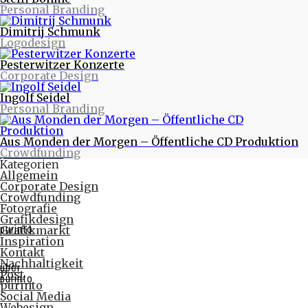
Personal Branding
Warum eigentlich purinto?
Verte - Wende das Blatt - Designstudie
Dimitrij Schmunk
PR-Fotos für Tworna
Logodesign
Monatlich
November 2017
Pesterwitzer Konzerte
Februar 2017
Corporate Design
Oktober 2016
August 2016
Ingolf Seidel
Juni 2016
Personal Branding
Mai 2016
April 2016
März 2016
Aus Monden der Morgen – Öffentliche CD Produktion
Februar 2016
Crowdfunding
Januar 2016
Kategorien
Allgemein
Corporate Design
Crowdfunding
Fotografie
Grafikdesign
purinto
Grafikmarkt
Inspiration
Kontakt
Nachhaltigkeit
über
Post
purinto
purinto
Social Media
Webesign