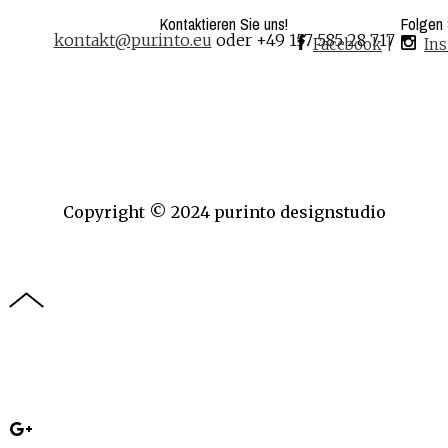
Kontaktieren Sie uns!
Folgen 
kontakt@purinto.eu
oder +49 157 585 28 717
Facebook
|
In
Copyright © 2024 purinto designstudio