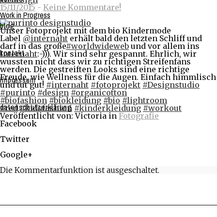
15/11/2015
-
Keine Kommentare!
Work in Progress
blog
Unser Fotoprojekt mit dem bio Kindermode
Label
@internaht
erhält bald den letzten Schliff und
darf in das große
#worldwideweb
und vor allem ins
kontakt
Internaht
:-))). Wir sind sehr gespannt. Ehrlich, wir
wussten nicht dass wir zu richtigen Streifenfans
werden. Die gestreiften Looks sind eine richtige
Freude, wie Wellness für die Augen. Einfach himmlisch
impressum
und tut gut!
#internaht
#fotoprojekt
#Designstudio
#purinto
#design
#organicotton
#biofashion
#biokleidung
#bio
#lightroom
datenschutzerklärung
#red
#kidsfashion
#kinderkleidung
#workout
Veröffentlicht von: Victoria in
Fotografie
Facebook
Share on Facebook
Twitter
Share on Twitter
Google+
Share on Google+
Die Kommentarfunktion ist ausgeschaltet.