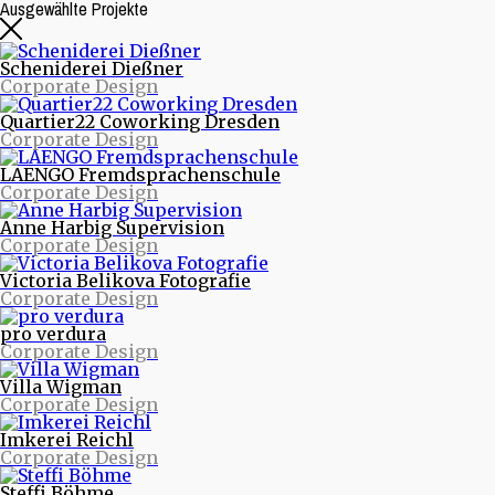
Ausgewählte Projekte
Scheniderei Dießner
Corporate Design
Quartier22 Coworking Dresden
Corporate Design
LAENGO Fremdsprachenschule
Corporate Design
Anne Harbig Supervision
Corporate Design
Beitragsarchive
Victoria Belikova Fotografie
Corporate Design
Neueste Beiträge
pro verdura
Nachrichten aus Projekten
Corporate Design
Starke Musik und starke Bilder - Eine neue Webseite
für die Quohren MPG
Villa Wigman
30/30 - 30 Logos - 30 Tage
Corporate Design
purinto ist umgezogen
Logodesign für den Motion Designer und Regisseur
Imkerei Reichl
Dimitrij Schmunk
Corporate Design
Warum Nachhaltigkeit Spaß macht oder mit dem
Fahrrad durchs Land
Steffi Böhme
Nachhaltiges Design