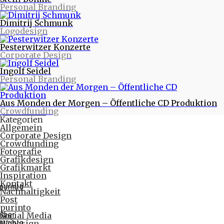
Personal Branding
Warum eigentlich purinto?
Verte - Wende das Blatt - Designstudie
Dimitrij Schmunk
PR-Fotos für Tworna
Logodesign
Monatlich
November 2017
Pesterwitzer Konzerte
Februar 2017
Corporate Design
Oktober 2016
August 2016
Ingolf Seidel
Juni 2016
Personal Branding
Mai 2016
April 2016
März 2016
Aus Monden der Morgen – Öffentliche CD Produktion
Februar 2016
Crowdfunding
Januar 2016
Kategorien
Allgemein
Corporate Design
Crowdfunding
Fotografie
Grafikdesign
Grafikmarkt
Inspiration
Kontakt
purinto
Nachhaltigkeit
Post
purinto
über
Social Media
purinto
Webesign