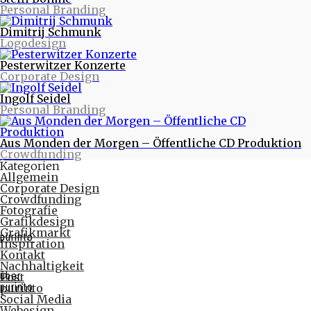
Personal Branding
Warum eigentlich purinto?
Verte - Wende das Blatt - Designstudie
Dimitrij Schmunk
PR-Fotos für Tworna
Logodesign
Monatlich
November 2017
Pesterwitzer Konzerte
Februar 2017
Corporate Design
Oktober 2016
August 2016
Ingolf Seidel
Juni 2016
Personal Branding
Mai 2016
April 2016
März 2016
Aus Monden der Morgen – Öffentliche CD Produktion
Februar 2016
Crowdfunding
Januar 2016
Kategorien
Allgemein
Corporate Design
Crowdfunding
Fotografie
Grafikdesign
Grafikmarkt
purinto
Inspiration
Kontakt
Nachhaltigkeit
über
Post
purinto
purinto
Social Media
Webesign