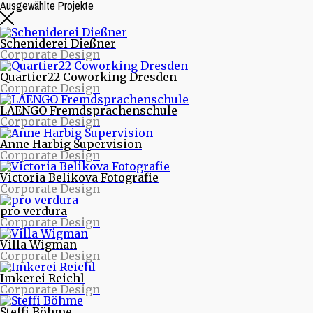
Ausgewählte Projekte
Scheniderei Dießner
Corporate Design
Quartier22 Coworking Dresden
Corporate Design
LAENGO Fremdsprachenschule
Corporate Design
Anne Harbig Supervision
Corporate Design
Beitragsarchive
Victoria Belikova Fotografie
Corporate Design
Neueste Beiträge
pro verdura
Nachrichten aus Projekten
Corporate Design
Starke Musik und starke Bilder - Eine neue Webseite
für die Quohren MPG
Villa Wigman
30/30 - 30 Logos - 30 Tage
Corporate Design
purinto ist umgezogen
Logodesign für den Motion Designer und Regisseur
Imkerei Reichl
Dimitrij Schmunk
Corporate Design
Warum Nachhaltigkeit Spaß macht oder mit dem
Fahrrad durchs Land
Steffi Böhme
Nachhaltiges Design