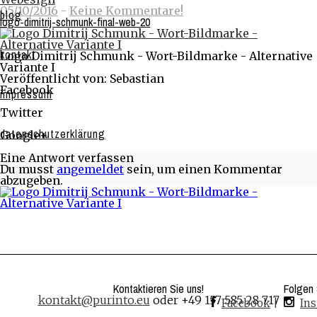
05/10/2016
-
Keine Kommentare!
blog
logo-dimitrij-schmunk-final-web-20
kontakt
Logo Dimitrij Schmunk - Wort-Bildmarke - Alternative
Variante I
Veröffentlicht von: Sebastian
Facebook
impressum
Share on Facebook
Twitter
Share on Twitter
datenschutzerklärung
Google+
Share on Google+
Eine Antwort verfassen
Du musst
angemeldet
sein, um einen Kommentar
abzugeben.
Kontaktieren Sie uns!
Folgen 
kontakt@purinto.eu
oder +49 157 585 28 717
Facebook
|
In